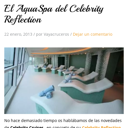
El AquaSpa del Celebrity
Reflection
22 enero, 2013
/
por Vayacruceros
/
Dejar un comentario
No hace demasiado tiempo os hablábamos de las novedades
de
Celebrity Cruises
, en concreto de su
Celebrity Reflection
.